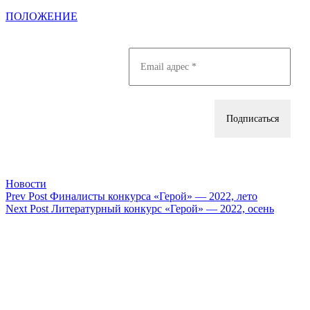
ПОЛОЖЕНИЕ
Categories
Новости
Навигация
Previous
Prev Post
Финалисты конкурса «Герой» — 2022, лето
Post
Next
Next Post
Литературный конкурс «Герой» — 2022, осень
по
Post
записям