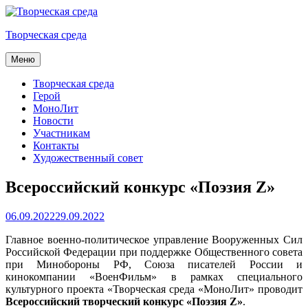
Skip
to
Творческая среда
content
Меню
Творческая среда
Герой
МоноЛит
Новости
Участникам
Контакты
Художественный совет
Всероссийский конкурс «Поэзия Z»
Posted
06.09.2022
29.09.2022
on
Главное военно-политическое управление Вооруженных Сил
Российской Федерации при поддержке Общественного совета
при Минобороны РФ, Союза писателей России и
кинокомпании «ВоенФильм» в рамках специального
культурного проекта «Творческая среда «МоноЛит» проводит
Всероссийский творческий конкурс «Поэзия Z»
.