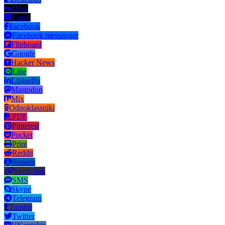
Digg
Email
Facebook
Facebook messenger
Flipboard
Google
Hacker News
Line
LinkedIn
Mastodon
Mix
Odnoklassniki
PDF
Pinterest
Pocket
Print
Reddit
Renren
Short link
SMS
Skype
Telegram
Tumblr
Twitter