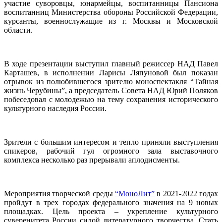
участие суворовцы, юнармейцы, воспитанницы Пансиона
воспитанниц Министерства обороны Российской Федерации,
курсанты, военнослужащие из г. Москвы и Московской
области.
В ходе презентации выступил главный режиссер НАД Павел
Карташев, в исполнении Ларисы Ляпуновой был показан
отрывок из полюбившегося зрителю моноспектакля “Тайная
жизнь Черубины”, а председатель Совета НАД Юрий Поляков
побеседовал с молодежью на тему сохранения исторического
культурного наследия России.
Зрители с большим интересом и тепло приняли выступления
спикеров, рабочий гул огромного зала выставочного
комплекса несколько раз прерывали аплодисменты.
Мероприятия творческой среды
“МоноЛит”
в 2021-2022 годах
пройдут в трех городах федерального значения на 9 новых
площадках. Цель проекта – укрепление культурного
суверенитета России силой литературного творчества. Стать