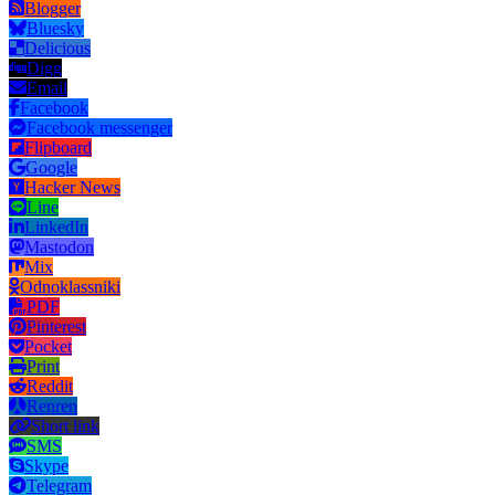
Blogger
Bluesky
Delicious
Digg
Email
Facebook
Facebook messenger
Flipboard
Google
Hacker News
Line
LinkedIn
Mastodon
Mix
Odnoklassniki
PDF
Pinterest
Pocket
Print
Reddit
Renren
Short link
SMS
Skype
Telegram