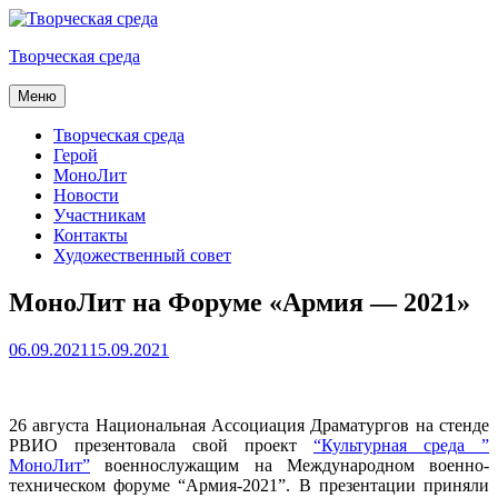
Skip
to
Творческая среда
content
Меню
Творческая среда
Герой
МоноЛит
Новости
Участникам
Контакты
Художественный совет
МоноЛит на Форуме «Армия — 2021»
Posted
06.09.2021
15.09.2021
on
26 августа Национальная Ассоциация Драматургов на стенде
РВИО презентовала свой проект
“Культурная среда ”
МоноЛит”
военнослужащим на Международном военно-
техническом форуме “Армия-2021”. В презентации приняли