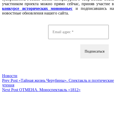
участником проекта можно прямо сейчас, приняв участие в
конкурсе исторических мононопьес
и подписавшись на
новостные обновления нашего сайта.
Categories
Новости
Навигация
Previous
Prev Post
«Тайная жизнь Черубины». Спектакль и поэтические
Post
чтения
по
Next
Next Post
ОТМЕНА. Моноспектакль «1812»
записям
Post