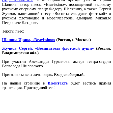
Шанина, автор пьесы «Bravissimo», посвященной великому
русскому оперному певцу Федору Шаляпину, а также Сергей
Жучков, написавший пьесу «Воспитатель души флотской» о
русском флотоводце и мореплавателе, адмирале Михаиле
Петровиче Лазареве.
Тексты пьес:
Шанина Ирина, «Bravissimo»
(Россия, г. Москва)
Жучков Сергей, «Воспитатель флотской души»
(Россия,
Владимирская обл.)
При участии Александра Гурьянова, актера театра-студии
Всеволода Шиловского.
Приглашаем всех желающих.
Вход свободный.
На нашей странице в
ВКонтакте
будет вестись прямая
трансляция. Присоединяйтесь!