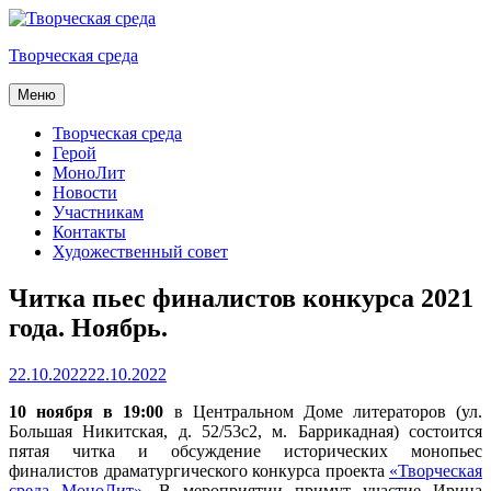
Skip
to
Творческая среда
content
Меню
Творческая среда
Герой
МоноЛит
Новости
Участникам
Контакты
Художественный совет
Читка пьес финалистов конкурса 2021
года. Ноябрь.
Posted
22.10.2022
22.10.2022
on
10 ноября в 19:00
в Центральном Доме литераторов (ул.
Большая Никитская, д. 52/53с2, м. Баррикадная) состоится
пятая читка и обсуждение исторических монопьес
финалистов драматургического конкурса проекта
«Творческая
среда МоноЛит»
. В мероприятии примут участие Ирина