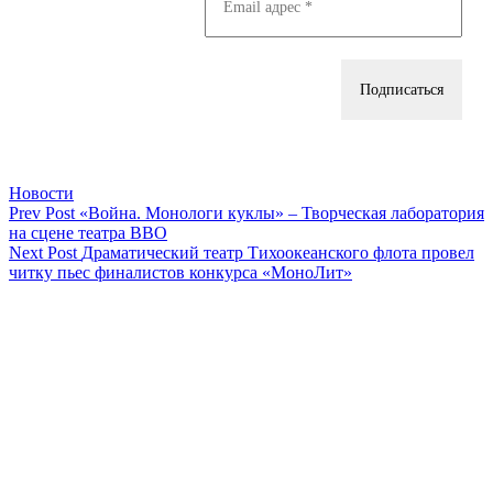
Categories
Новости
Навигация
Previous
Prev Post
«Война. Монологи куклы» – Творческая лаборатория
Post
на сцене театра ВВО
по
Next
Next Post
Драматический театр Тихоокеанского флота провел
записям
Post
читку пьес финалистов конкурса «МоноЛит»