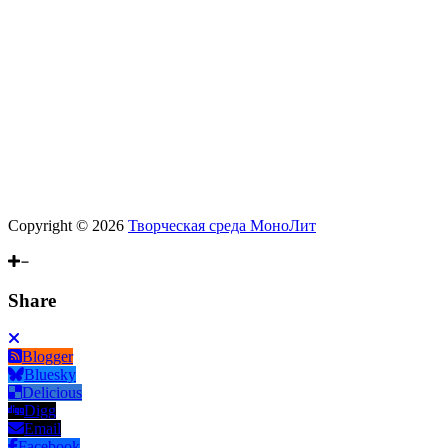
Copyright © 2026
Творческая среда МоноЛит
Scroll
Up
Share
Blogger
Bluesky
Delicious
Digg
Email
Facebook