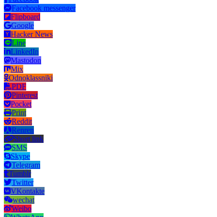
Facebook messenger
Flipboard
Google
Hacker News
Line
LinkedIn
Mastodon
Mix
Odnoklassniki
PDF
Pinterest
Pocket
Print
Reddit
Renren
Short link
SMS
Skype
Telegram
Tumblr
Twitter
VKontakte
wechat
Weibo